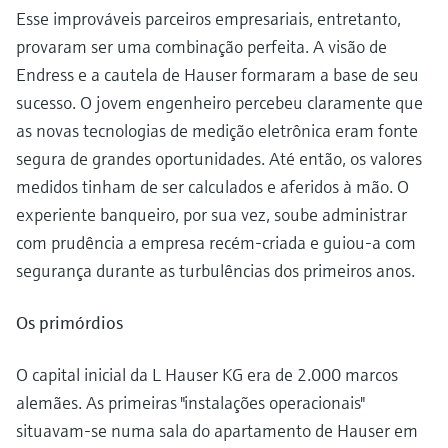
Medição de nível com pressão
Esse improváveis parceiros empresariais, entretanto,
do processo para tomada de
Tecnologia Memosens
Device Viewer
provaram ser uma combinação perfeita. A visão de
decisões
Comprar tudo
Find product-specific information and
Endress e a cautela de Hauser formaram a base de seu
Comprar tudo
documentation
sucesso. O jovem engenheiro percebeu claramente que
as novas tecnologias de medição eletrônica eram fonte
Spare parts finder
segura de grandes oportunidades. Até então, os valores
Find spare parts by product root, order code,
or serial number
medidos tinham de ser calculados e aferidos à mão. O
experiente banqueiro, por sua vez, soube administrar
com prudência a empresa recém-criada e guiou-a com
segurança durante as turbulências dos primeiros anos.
Os primórdios
O capital inicial da L Hauser KG era de 2.000 marcos
alemães. As primeiras "instalações operacionais"
situavam-se numa sala do apartamento de Hauser em