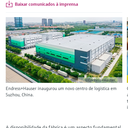
Centro de aprendizagem
gerenciadores de dados
Sensores de temperatura
Eventos e Cursos
Baixar comunicados à imprensa
Medidores de vazão/caudal
B2B integrations
Job opportunities at
Conductive level measurement
Amostradores automáticos de água
Netilion Device Viewer
Mining, Minerals & Metals
Sustentabilidade
Eventos e treinamento
Centro de aprendizagem - Conheça os cursos
compactos
Analisadores de gás de processo
Tablets para configuração do
Endress+Hauser Optical Analysis
termico mássico
Endress+Hauser SICK
e recursos orientados na plataforma de
Optical analysis
Carreiras
Incoterms
equipamento
aprendizagem da Endress+Hauser e melhore
Float switch level measurement
TOC, COD & SAC analyzers
Netilion Water
Utilidades
Empresas relacionadas
Seletores de temperatura
Medidores da qualidade do ar
Endress+Hauser SICK
Differential pressure flow
seu conhecimento de qualquer lugar.
Netilion IIoT
Gerenciador de energia e
Eventos e Cursos
measurement
Radiometric level measurement
Sensores e transmissores ORP
Surface thermometers
Detectores de fumaça
Escolha entre uma variedade de eventos:
gerenciadores de aplicação
Software
cursos, seminários, feiras e seminários online
Em foco para todas as
Comprar tudo
Paddle switch level measurement
Sludge level sensors & transmitters
Sondas de cabo
Medidores de alcance visual
Supressores de pico
indústrias
Servo level measurement
Nutrient analyzers & sensors
Sensores de temperatura
Detectores de altura excessiva
Ferramentas do produto
Comprar tudo
Soluções de sustentabilidade para
multipontos
©Endress+Hauser
mercados industriais
Electromechanical level
Analyzers for hardness, iron & more
Comprar tudo
Localizar produtos
Endress+Hauser inaugurou um novo centro de logística em
measurement
Comprar tudo
Suzhou, China.
Encontre produtos com base nas
Transformando a indústria de
Fotômetros de processo
características do produto
processos por meio da digitalização
Microwave barrier level
Applicator
Microwave transmission
measurement
Excelência operacional
Find, select and configure products using
measurement
A disponibilidade da fábrica é um aspecto fundamental
impulsionada pela transparência
application parameters