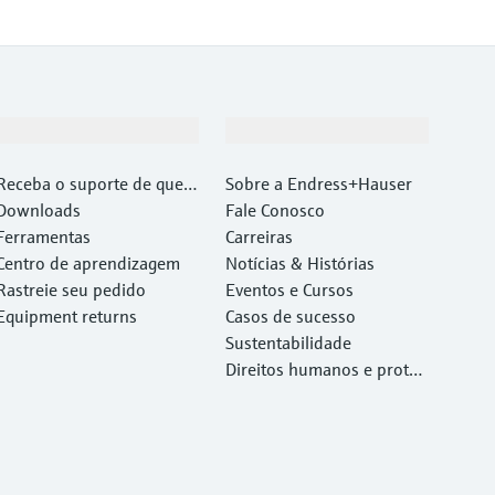
Suporte
Empresa
Receba o suporte de que v
Sobre a Endress+Hauser
ocê precisa, rapidamente!
Downloads
Fale Conosco
Ferramentas
Carreiras
Centro de aprendizagem
Notícias & Histórias
Rastreie seu pedido
Eventos e Cursos
Equipment returns
Casos de sucesso
Sustentabilidade
Direitos humanos e proteç
ão ambiental