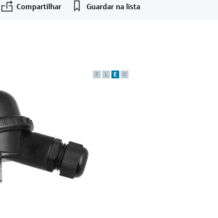
Compartilhar
Guardar na lista
F
L
E
X