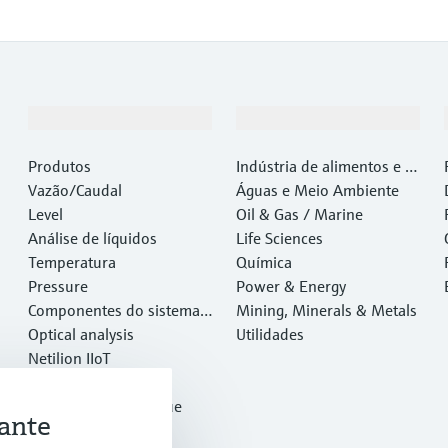
Produtos e serviços
Indústrias
Produtos
Indústria de alimentos e b
Vazão/Caudal
ebidas
Águas e Meio Ambiente
Level
Oil & Gas / Marine
Análise de líquidos
Life Sciences
Temperatura
Química
Pressure
Power & Energy
Componentes do sistema e
Mining, Minerals & Metals
gerenciadores de dados
Optical analysis
Utilidades
Netilion IIoT
Software
Produtos em destaque
ante
Ferramentas