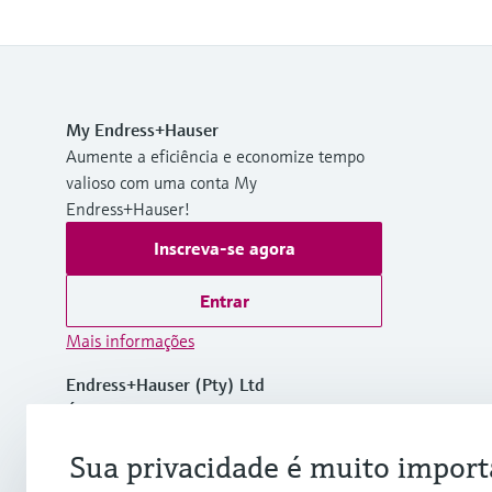
My Endress+Hauser
Aumente a eficiência e economize tempo
valioso com uma conta My
Endress+Hauser!
Inscreva-se agora
Entrar
Mais informações
Endress+Hauser (Pty) Ltd
África do Sul
Sua privacidade é muito import
+27 11 262 8000