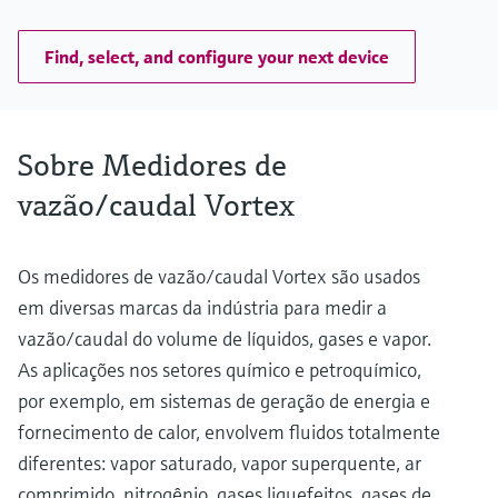
°F)
High/low temperature (on request): –200 to +450 °C (–328 to
+842 °F)
Find, select, and configure your next device
Max. process pressure
PN 40, Class 300, 20K
Wetted materials
Measuring tube: 1.4408 (CF3M)
Sobre Medidores de
DSC sensor: 1.4404/F316/F316L
Process connection: 1.4404/F316/F316L
vazão/caudal Vortex
Os medidores de vazão/caudal Vortex são usados
em diversas marcas da indústria para medir a
vazão/caudal do volume de líquidos, gases e vapor.
As aplicações nos setores químico e petroquímico,
por exemplo, em sistemas de geração de energia e
fornecimento de calor, envolvem fluidos totalmente
diferentes: vapor saturado, vapor superquente, ar
comprimido, nitrogênio, gases liquefeitos, gases de