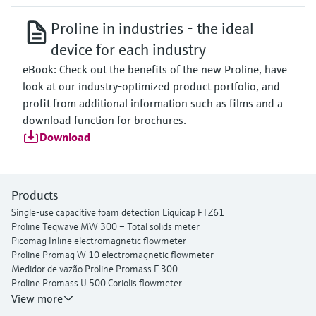
Proline in industries - the ideal
device for each industry
eBook: Check out the benefits of the new Proline, have
look at our industry-optimized product portfolio, and
profit from additional information such as films and a
download function for brochures.
Download
Products
Single-use capacitive foam detection Liquicap FTZ61
Proline Teqwave MW 300 – Total solids meter
Picomag Inline electromagnetic flowmeter
Proline Promag W 10 electromagnetic flowmeter
Medidor de vazão Proline Promass F 300
Proline Promass U 500 Coriolis flowmeter
Proline Prosonic Flow P 500 ultrasonic clamp-on flowmeter
View more
Proline Prosonic Flow W 400 ultrasonic clamp-on flowmeter