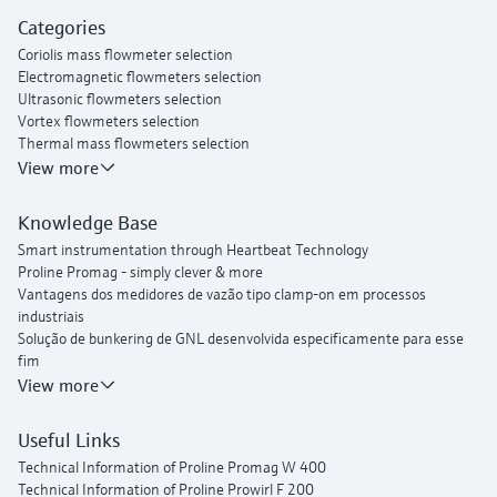
Proline Prowirl F 200 vortex flowmeter
Categories
Proline t-mass I 300 thermal mass flowmeter
Coriolis mass flowmeter selection
Electromagnetic flowmeters selection
Ultrasonic flowmeters selection
Vortex flowmeters selection
Thermal mass flowmeters selection
View more
Knowledge Base
Smart instrumentation through Heartbeat Technology
Proline Promag - simply clever & more
Vantagens dos medidores de vazão tipo clamp-on em processos
industriais
Solução de bunkering de GNL desenvolvida especificamente para esse
fim
Sistemas de bunkering de medição de vazão mássica para combustíveis
View more
marítimos
Gerenciamento inteligente da rede de água
Useful Links
Endress+Hauser Flow
Technical Information of Proline Promag W 400
Technical Information of Proline Prowirl F 200