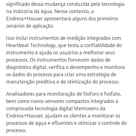
Medição de nível com pressão
significado dessa mudança conduzida pela tecnologia
do processo para tomada de
Tecnologia Memosens
na indústria da água. Nesse contexto, a
Device Viewer
decisões
Endress+Hauser apresentará alguns dos primeiros
Comprar tudo
Find product-specific information and
cenários de aplicação.
Comprar tudo
documentation
Isso inclui instrumentos de medição integrados com
Spare parts finder
Heartbeat Technology, que testa a confiabilidade do
Find spare parts by product root, order code,
instrumento e ajuda os usuários a melhorar seus
or serial number
processos. Os instrumentos fornecem dados de
diagnóstico digital, verifica o desempenho e monitora
os dados do processo para criar uma estratégia de
manutenção preditiva e de otimização do processo.
Analisadores para monitoração de fósforo e fosfato,
bem como novos sensores compactos integrados à
comprovada tecnologia digital Memosens da
Endress+Hauser, ajudam os clientes a monitorar os
processos de água e efluentes e otimizar o controle do
processo.