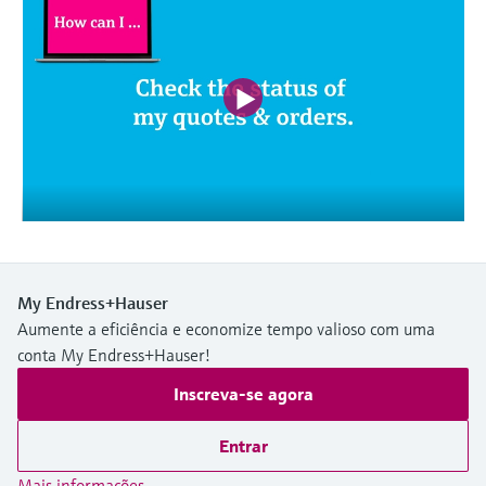
Medição de nível com pressão
do processo para tomada de
Tecnologia Memosens
Device Viewer
decisões
Comprar tudo
Find product-specific information and
Comprar tudo
documentation
Spare parts finder
Find spare parts by product root, order code,
or serial number
My Endress+Hauser
Aumente a eficiência e economize tempo valioso com uma
conta My Endress+Hauser!
Inscreva-se agora
Entrar
Mais informações