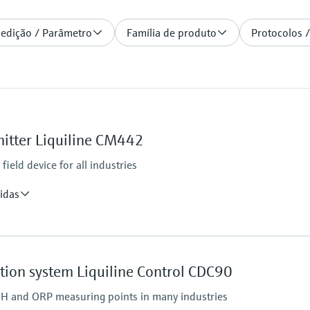
medição / Parâmetro
Família de produto
Protocolos /
itter Liquiline CM442
ield device for all industries
idas
Ingress protection
IP66 / IP67
ation system Liquiline Control CDC90
tputs
 pH and ORP measuring points in many industries