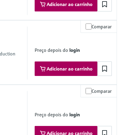
Adicionar ao carrinho
Comparar
4 bar (11.6 to 203 psi) absolute
 bar (11.6 to 101,5 psi) absolute
Preço depois do
login
oduction
Adicionar ao carrinho
Comparar
203 psi) absolute
Preço depois do
login
Adicionar ao carrinho