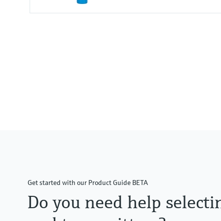
Input
One channel transmitter
Output / communication
4 to 20 mA
Get started with our Product Guide BETA
Do you need help selecti