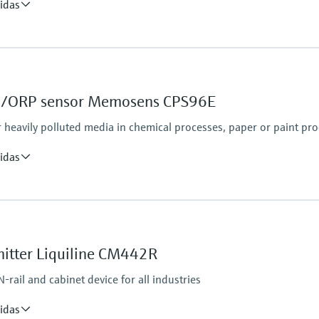
idas
Process pressure
Application B: 0.8 to 1
Application H: 0.8 to 7
pH/ORP sensor Memosens CPS96E
heavily polluted media in chemical processes, paper or paint pr
idas
Process pressure
rence):
0.8 to 14 bar (11.6 to 
 C (284 ° F) for a limited period (e.g. 20 min))
tinuous operation due to increasing
mitter Liquiline CM442R
° F)
rail and cabinet device for all industries
idas