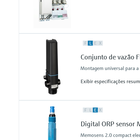
F
L
E
X
Conjunto de vazão 
Montagem universal para a i
Exibir especificações resum
Process temperature
F
L
E
X
0 to 80°C
(32 to 176°F)
Digital ORP senso
Memosens 2.0 compact elect