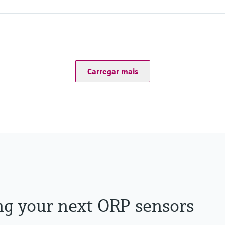
Ingress protection
IP67, IP68, NEMA Typ
Carregar mais
ng your next ORP sensors