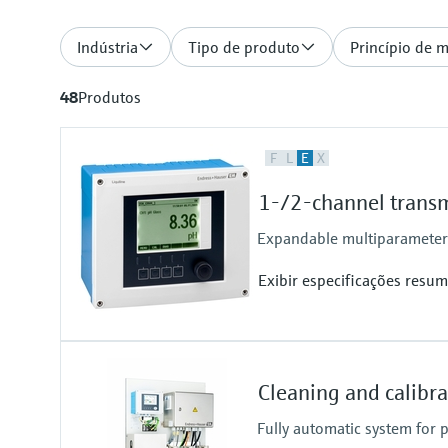
Indústria
Tipo de produto
Princípio de 
48
Produtos
F
L
E
X
1-/2-channel transm
Expandable multiparameter f
Exibir especificações resum
Input
1 to 2x Memosens digital input
Cleaning and calibr
Output / communication
2 to 4x 0/4 to 20 mA current ou
Fully automatic system for
Alarmrelay, 2x relay