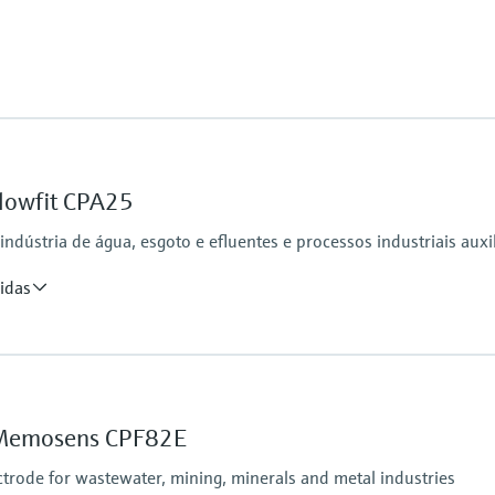
Flowfit CPA25
ndústria de água, esgoto e efluentes e processos industriais auxil
idas
Process pressure
max. 6 bar at 20°C
(87 psi at 68°F)
r Memosens CPF82E
rode for wastewater, mining, minerals and metal industries