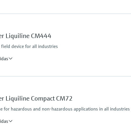
Ingress protection
Transmitter: IP20
Optional Display: IP66
er Liquiline CM444
ield device for all industries
tputs
P, Modbus RS485,
idas
Ingress protection
IP66 / IP 67
er Liquiline Compact CM72
ce for hazardous and non-hazardous applications in all industries
puts, alarmrelay,
485, Modbus TCP, Ethernet
idas