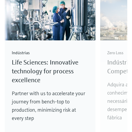
Indústrias
Zero Loss
Life Sciences: Innovative
Indústri
technology for process
Competit
excellence
Adquira a e
conhecime
Partner with us to accelerate your
necessário
journey from bench-top to
desempenho
production, minimizing risk at
fábrica
every step