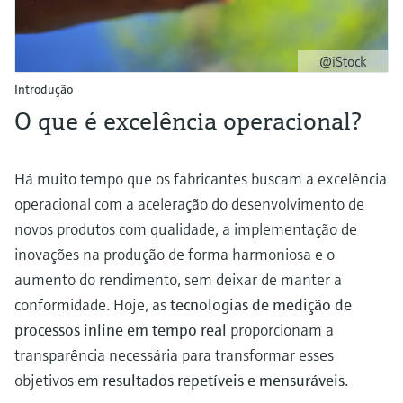
Medição de nível com pressão
do processo para tomada de
Tecnologia Memosens
Device Viewer
decisões
Comprar tudo
@iStock
Find product-specific information and
Comprar tudo
documentation
Introdução
O que é excelência operacional?
Spare parts finder
Find spare parts by product root, order code,
or serial number
Há muito tempo que os fabricantes buscam a excelência
operacional com a aceleração do desenvolvimento de
novos produtos com qualidade, a implementação de
inovações na produção de forma harmoniosa e o
aumento do rendimento, sem deixar de manter a
conformidade. Hoje, as
tecnologias de medição de
processos inline em tempo real
proporcionam a
transparência necessária para transformar esses
objetivos em
resultados repetíveis e mensuráveis
.