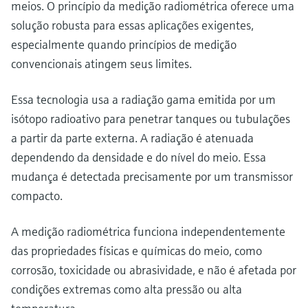
Medição de nível com pressão
meios. O princípio da medição radiométrica oferece uma
do processo para tomada de
Tecnologia Memosens
solução robusta para essas aplicações exigentes,
Device Viewer
decisões
Comprar tudo
especialmente quando princípios de medição
Find product-specific information and
Comprar tudo
documentation
convencionais atingem seus limites.
Spare parts finder
Essa tecnologia usa a radiação gama emitida por um
Find spare parts by product root, order code,
isótopo radioativo para penetrar tanques ou tubulações
or serial number
a partir da parte externa. A radiação é atenuada
dependendo da densidade e do nível do meio. Essa
mudança é detectada precisamente por um transmissor
compacto.
A medição radiométrica funciona independentemente
das propriedades físicas e químicas do meio, como
corrosão, toxicidade ou abrasividade, e não é afetada por
condições extremas como alta pressão ou alta