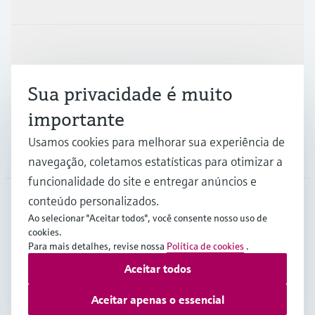
Indústrias
Sua privacidade é muito
Suporte
importante
Usamos cookies para melhorar sua experiência de
Empresa
navegação, coletamos estatísticas para otimizar a
funcionalidade do site e entregar anúncios e
conteúdo personalizados.
Ao selecionar "Aceitar todos", você consente nosso uso de
ZAF
•
Português
cookies.
Para mais detalhes, revise nossa
Política de cookies
.
Aceitar todos
Copyright © Endress+Hauser Group Services AG
Imprint
Termos de Utilização
Proteção de dados
Aceitar apenas o essencial
Legal & General Terms and Conditions