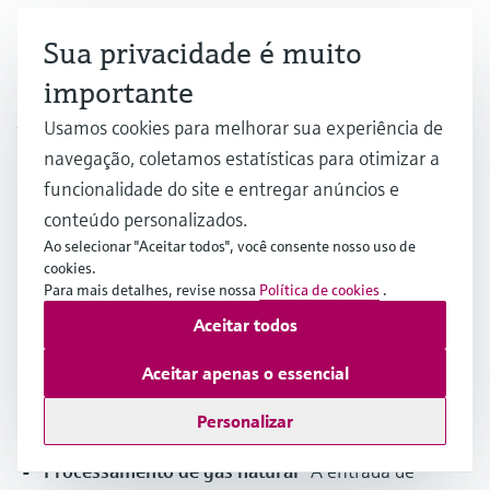
Sua privacidade é muito
importante
Aplicações em todas as indústrias
Usamos cookies para melhorar sua experiência de
navegação, coletamos estatísticas para otimizar a
funcionalidade do site e entregar anúncios e
conteúdo personalizados.
Ao selecionar "Aceitar todos", você consente nosso uso de
cookies.
Para mais detalhes, revise nossa
Política de cookies
.
Aceitar todos
Aceitar apenas o essencial
©Shutterstock
Personalizar
Processamento de gás natural
- A entrada de