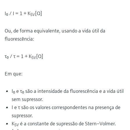
I₀ / I = 1 + K
[Q]
SV
Ou, de forma equivalente, usando a vida útil da
fluorescência:
τ₀ / τ = 1 + K
[Q]
SV
Em que:
I₀ e τ₀ são a intensidade da fluorescência e a vida útil
sem supressor.
I e τ são os valores correspondentes na presença de
supressor.
K
é a constante de supressão de Stern–Volmer.
SV