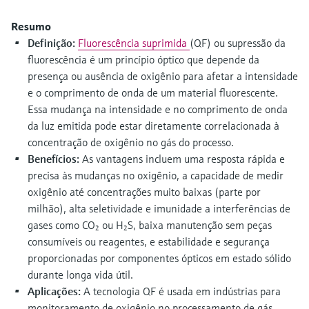
Medição de nível com pressão
do processo para tomada de
Tecnologia Memosens
Resumo
Device Viewer
decisões
Comprar tudo
Definição:
Fluorescência suprimida
(QF) ou supressão da
Find product-specific information and
Comprar tudo
fluorescência é um princípio óptico que depende da
documentation
presença ou ausência de oxigênio para afetar a intensidade
Spare parts finder
e o comprimento de onda de um material fluorescente.
Essa mudança na intensidade e no comprimento de onda
Find spare parts by product root, order code,
or serial number
da luz emitida pode estar diretamente correlacionada à
concentração de oxigênio no gás do processo.
Benefícios:
As vantagens incluem uma resposta rápida e
precisa às mudanças no oxigênio, a capacidade de medir
oxigênio até concentrações muito baixas (parte por
milhão), alta seletividade e imunidade a interferências de
gases como CO₂ ou H₂S, baixa manutenção sem peças
consumíveis ou reagentes, e estabilidade e segurança
proporcionadas por componentes ópticos em estado sólido
durante longa vida útil.
Aplicações:
A tecnologia QF é usada em indústrias para
monitoramento de oxigênio no processamento de gás