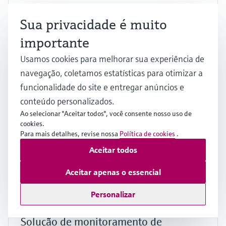
Solução de monitoramento de emissão
Sua privacidade é muito
GM32
importante
Meça gases agressivos de forma direta e rápida –
Usamos cookies para melhorar sua experiência de
mesmo em zonas ATEX
navegação, coletamos estatísticas para otimizar a
Preço depois do
login
funcionalidade do site e entregar anúncios e
conteúdo personalizados.
Ao selecionar "Aceitar todos", você consente nosso uso de
cookies.
F
L
E
X
Para mais detalhes, revise nossa
Política de cookies
.
Aceitar todos
Aceitar apenas o essencial
Personalizar
Solução de monitoramento de