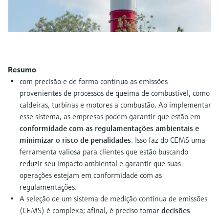
Medição de nível com pressão
do processo para tomada de
Tecnologia Memosens
Device Viewer
decisões
Comprar tudo
Find product-specific information and
Comprar tudo
documentation
Spare parts finder
Resumo
Find spare parts by product root, order code,
com precisão e de forma contínua as emissões
or serial number
provenientes de processos de queima de combustível, como
caldeiras, turbinas e motores a combustão. Ao implementar
esse sistema, as empresas podem garantir que estão em
conformidade com as regulamentações ambientais e
minimizar o risco de penalidades
. Isso faz do CEMS uma
ferramenta valiosa para clientes que estão buscando
reduzir seu impacto ambiental e garantir que suas
operações estejam em conformidade com as
regulamentações.
A seleção de um sistema de medição contínua de emissões
(CEMS) é complexa; afinal, é preciso tomar
decisões