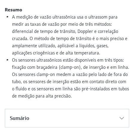
Medição de nível com pressão
do processo para tomada de
Tecnologia Memosens
Resumo
Device Viewer
decisões
A medição de vazão ultrassônica usa o ultrassom para
Comprar tudo
Find product-specific information and
medir as taxas de vazão por meio de três métodos:
Comprar tudo
documentation
diferencial de tempo de trânsito, Doppler e correlação
cruzada. O método de tempo de trânsito é o mais preciso e
Spare parts finder
amplamente utilizado, aplicável a líquidos, gases,
Find spare parts by product root, order code,
aplicações criogênicas e de alta temperatura.
or serial number
Os sensores ultrassônicos estão disponíveis em três tipos:
fixação com braçadeira (clamp-on), de inserção e em linha.
Os sensores clamp-on medem a vazão pelo lado de fora do
tubo, os sensores de inserção estão em contato direto com
o fluido e os sensores em linha são pré-instalados em tubos
de medição para alta precisão.
Sumário