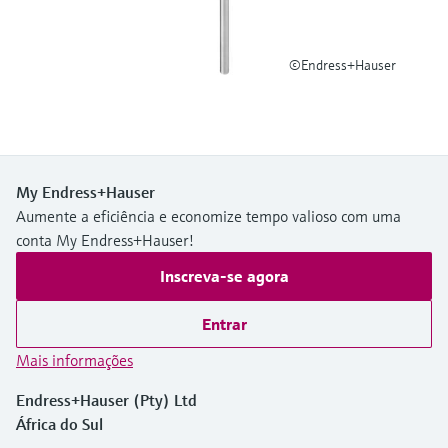
Medição de nível com pressão
do processo para tomada de
Tecnologia Memosens
Device Viewer
decisões
Comprar tudo
©Endress+Hauser
Find product-specific information and
Comprar tudo
documentation
Spare parts finder
Find spare parts by product root, order code,
or serial number
My Endress+Hauser
Aumente a eficiência e economize tempo valioso com uma
conta My Endress+Hauser!
Inscreva-se agora
Entrar
Mais informações
Endress+Hauser (Pty) Ltd
África do Sul