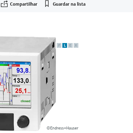
Compartilhar
Guardar na lista
F
L
E
X
©Endress+Hauser