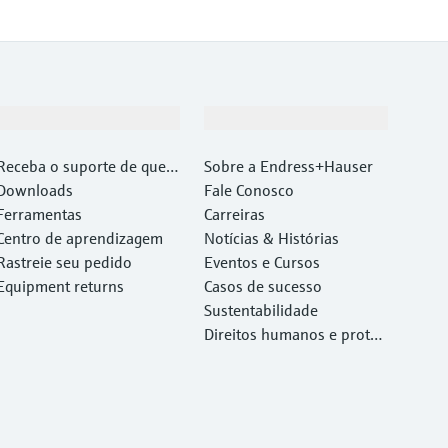
Suporte
Empresa
Receba o suporte de que v
Sobre a Endress+Hauser
ocê precisa, rapidamente!
Downloads
Fale Conosco
Ferramentas
Carreiras
Centro de aprendizagem
Notícias & Histórias
Rastreie seu pedido
Eventos e Cursos
Equipment returns
Casos de sucesso
Sustentabilidade
Direitos humanos e proteç
ão ambiental