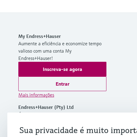
My Endress+Hauser
Aumente a eficiência e economize tempo
valioso com uma conta My
Endress+Hauser!
Inscreva-se agora
Entrar
Mais informações
Endress+Hauser (Pty) Ltd
África do Sul
Sua privacidade é muito import
+27 11 262 8000