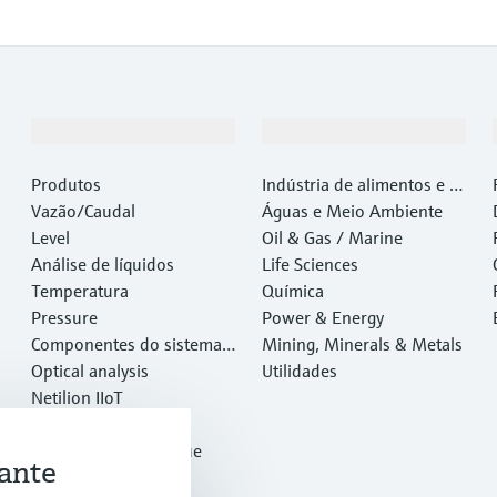
Produtos e serviços
Indústrias
Produtos
Indústria de alimentos e b
Vazão/Caudal
ebidas
Águas e Meio Ambiente
Level
Oil & Gas / Marine
Análise de líquidos
Life Sciences
Temperatura
Química
Pressure
Power & Energy
Componentes do sistema e
Mining, Minerals & Metals
gerenciadores de dados
Optical analysis
Utilidades
Netilion IIoT
Software
Produtos em destaque
ante
Ferramentas