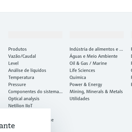
Produtos e serviços
Indústrias
Produtos
Indústria de alimentos e b
Vazão/Caudal
ebidas
Águas e Meio Ambiente
Level
Oil & Gas / Marine
Análise de líquidos
Life Sciences
Temperatura
Química
Pressure
Power & Energy
Componentes do sistema e
Mining, Minerals & Metals
gerenciadores de dados
Optical analysis
Utilidades
Netilion IIoT
Software
Produtos em destaque
ante
Ferramentas