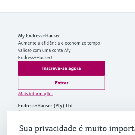
My Endress+Hauser
Aumente a eficiência e economize tempo
valioso com uma conta My
Endress+Hauser!
Inscreva-se agora
Entrar
Mais informações
Endress+Hauser (Pty) Ltd
África do Sul
Sua privacidade é muito import
+27 11 262 8000