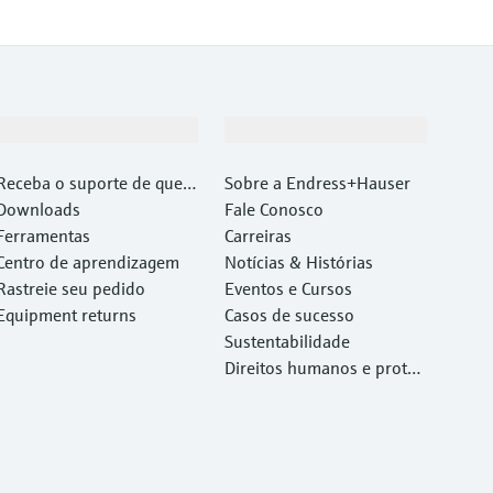
Suporte
Empresa
Receba o suporte de que v
Sobre a Endress+Hauser
ocê precisa, rapidamente!
Downloads
Fale Conosco
Ferramentas
Carreiras
Centro de aprendizagem
Notícias & Histórias
Rastreie seu pedido
Eventos e Cursos
Equipment returns
Casos de sucesso
Sustentabilidade
Direitos humanos e proteç
ão ambiental