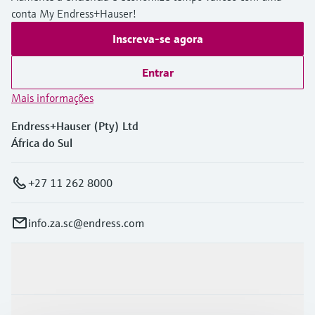
Medição de nível com pressão
conta My Endress+Hauser!
do processo para tomada de
Tecnologia Memosens
Device Viewer
decisões
Inscreva-se agora
Comprar tudo
Find product-specific information and
Comprar tudo
documentation
Entrar
Spare parts finder
Mais informações
Find spare parts by product root, order code,
Endress+Hauser (Pty) Ltd
or serial number
África do Sul
+27 11 262 8000
info.za.sc@endress.com
Produtos e serviços