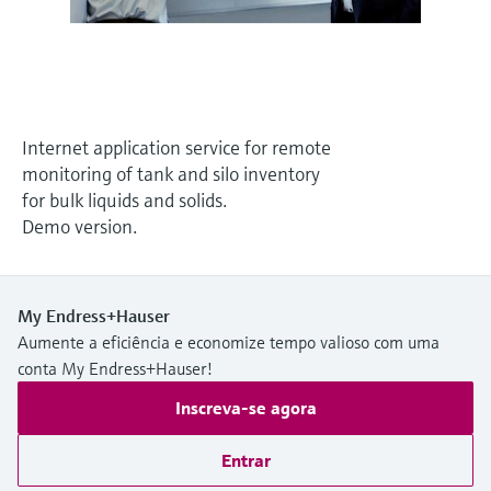
Medição de nível com pressão
do processo para tomada de
Tecnologia Memosens
Device Viewer
decisões
Comprar tudo
Find product-specific information and
Comprar tudo
documentation
Internet application service for remote
Spare parts finder
monitoring of tank and silo inventory
Find spare parts by product root, order code,
for bulk liquids and solids.
or serial number
Demo version.
My Endress+Hauser
Aumente a eficiência e economize tempo valioso com uma
conta My Endress+Hauser!
Inscreva-se agora
Entrar